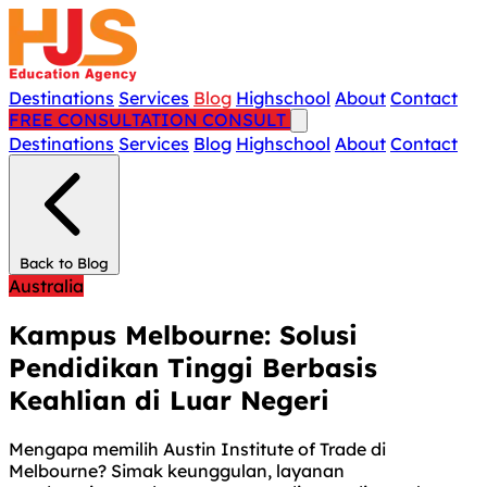
Destinations
Services
Blog
Highschool
About
Contact
FREE CONSULTATION
CONSULT
Destinations
Services
Blog
Highschool
About
Contact
Back to Blog
Australia
Kampus Melbourne: Solusi
Pendidikan Tinggi Berbasis
Keahlian di Luar Negeri
Mengapa memilih Austin Institute of Trade di
Melbourne? Simak keunggulan, layanan